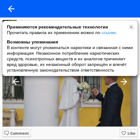
Sasha Denisova
Применяются рекомендательные технологии
added a photo
Прочитать правила их применении можно по
ссылке
.
09 Dec в 11:40
Возможны упоминания
В контенте могут упоминаться наркотики и связанная с ними
информация. Незаконное потребление наркотических
средств, психотропных веществ и их аналогов причиняет
вред здоровью, их незаконный оборот запрещён и влечёт
установленную законодательством ответственность
Comment
Like