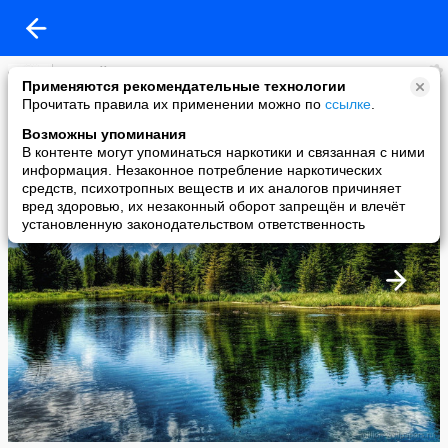
Андрей Виноградов
Применяются рекомендательные технологии
added a photo
Прочитать правила их применении можно по
ссылке
.
04 Jun в 13:00
Возможны упоминания
В контенте могут упоминаться наркотики и связанная с ними
информация. Незаконное потребление наркотических
средств, психотропных веществ и их аналогов причиняет
вред здоровью, их незаконный оборот запрещён и влечёт
установленную законодательством ответственность