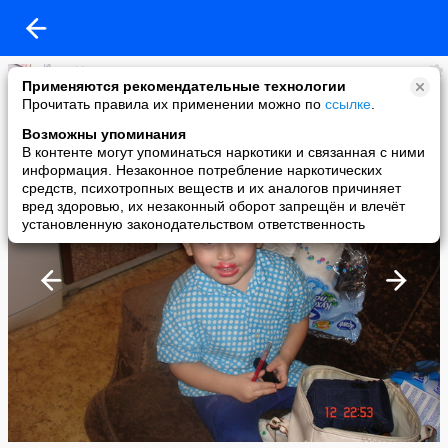
Zulfiya Sattarova
Применяются рекомендательные технологии
added a photo
Прочитать правила их применении можно по
ссылке
.
01 Oct в 19:46
Возможны упоминания
В контенте могут упоминаться наркотики и связанная с ними
информация. Незаконное потребление наркотических
средств, психотропных веществ и их аналогов причиняет
вред здоровью, их незаконный оборот запрещён и влечёт
установленную законодательством ответственность