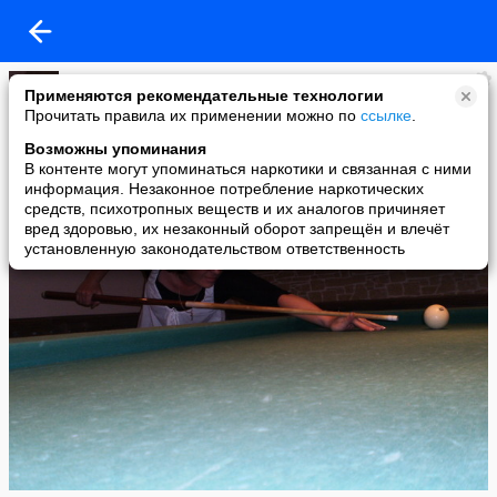
Елена Короткова
Применяются рекомендательные технологии
added a photo
Прочитать правила их применении можно по
ссылке
.
22 Aug в 21:56
Возможны упоминания
В контенте могут упоминаться наркотики и связанная с ними
информация. Незаконное потребление наркотических
средств, психотропных веществ и их аналогов причиняет
вред здоровью, их незаконный оборот запрещён и влечёт
установленную законодательством ответственность