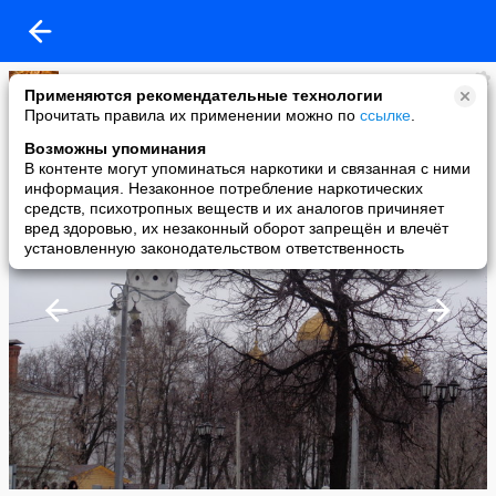
astra-ue
Применяются рекомендательные технологии
added a photo
Прочитать правила их применении можно по
ссылке
.
27 Feb в 14:59
Возможны упоминания
В контенте могут упоминаться наркотики и связанная с ними
информация. Незаконное потребление наркотических
средств, психотропных веществ и их аналогов причиняет
вред здоровью, их незаконный оборот запрещён и влечёт
установленную законодательством ответственность