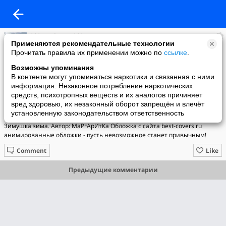
***Алефтина***
Применяются рекомендательные технологии
added a photo
Прочитать правила их применении можно по
ссылке
.
28 Oct в 13:12
Возможны упоминания
В контенте могут упоминаться наркотики и связанная с ними
информация. Незаконное потребление наркотических
средств, психотропных веществ и их аналогов причиняет
вред здоровью, их незаконный оборот запрещён и влечёт
установленную законодательством ответственность
Зимушка зима. Автор: МаРгАрИтКа Обложка с сайта best-covers.ru
анимированные обложки - пусть невозможное станет привычным!
Comment
Like
Предыдущие комментарии