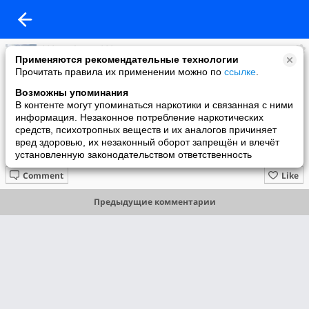
***Алефтина***
Применяются рекомендательные технологии
added a photo
Прочитать правила их применении можно по
ссылке
.
28 Feb в 14:31
Возможны упоминания
В контенте могут упоминаться наркотики и связанная с ними
информация. Незаконное потребление наркотических
средств, психотропных веществ и их аналогов причиняет
вред здоровью, их незаконный оборот запрещён и влечёт
установленную законодательством ответственность
Comment
Like
Предыдущие комментарии