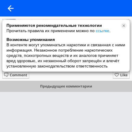
***Алефтина***
Применяются рекомендательные технологии
added a photo
Прочитать правила их применении можно по
ссылке
.
20 Dec в 13:43
Возможны упоминания
В контенте могут упоминаться наркотики и связанная с ними
информация. Незаконное потребление наркотических
средств, психотропных веществ и их аналогов причиняет
вред здоровью, их незаконный оборот запрещён и влечёт
установленную законодательством ответственность
Comment
Like
Предыдущие комментарии