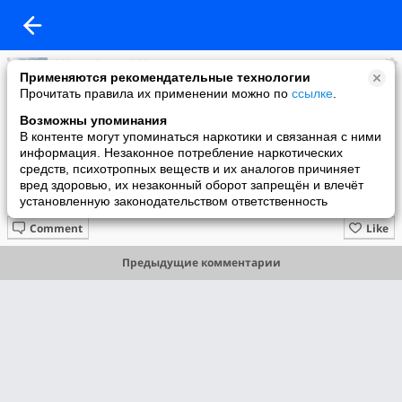
***Алефтина***
Применяются рекомендательные технологии
added a photo
Прочитать правила их применении можно по
ссылке
.
22 Jan в 15:25
Возможны упоминания
В контенте могут упоминаться наркотики и связанная с ними
информация. Незаконное потребление наркотических
средств, психотропных веществ и их аналогов причиняет
вред здоровью, их незаконный оборот запрещён и влечёт
установленную законодательством ответственность
Comment
Like
Предыдущие комментарии