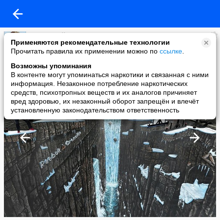
Лариса Наймушина
Применяются рекомендательные технологии
added a photo
Прочитать правила их применении можно по
ссылке
.
29 Nov в 17:24
Возможны упоминания
В контенте могут упоминаться наркотики и связанная с ними
информация. Незаконное потребление наркотических
средств, психотропных веществ и их аналогов причиняет
вред здоровью, их незаконный оборот запрещён и влечёт
установленную законодательством ответственность