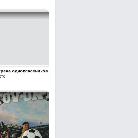
треча одноклассников
ото