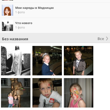
Мои наряды в Модницах
1 фото
Что нового
1 фото
Все
Без названия