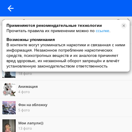
Все
Фотоальбомы
Применяются рекомендательные технологии
Прочитать правила их применении можно по
ссылке
.
Фото со мной
27 фото
Возможны упоминания
В контенте могут упоминаться наркотики и связанная с ними
Монстры тропиков
информация. Незаконное потребление наркотических
18 фото
средств, психотропных веществ и их аналогов причиняет
вред здоровью, их незаконный оборот запрещён и влечёт
установленную законодательством ответственность
Храм на крови в Екатеринбурге
18 фото
Анимация
4 фото
Фон на обложку
5 фото
Мои лапули))
13 фото