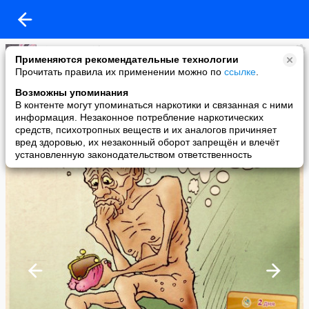
sinyora pomidora
Применяются рекомендательные технологии
added a photo
Прочитать правила их применении можно по
ссылке
.
14 Jan в 13:24
Возможны упоминания
В контенте могут упоминаться наркотики и связанная с ними
информация. Незаконное потребление наркотических
средств, психотропных веществ и их аналогов причиняет
вред здоровью, их незаконный оборот запрещён и влечёт
установленную законодательством ответственность