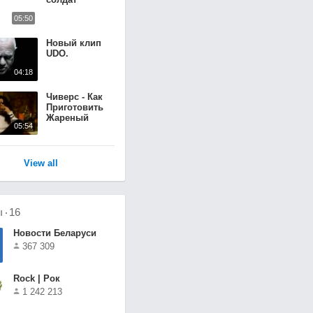
05:50
Новый клип
UDO.
04:18
Чиверс - Как
Приготовить
Жареный
05:54
Апельсин
View all
ы
16
Новости Беларуси
367 309
Rock | Рок
1 242 213