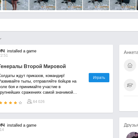
ИЧ
installed a game
Анкет
22:51
Генералы Второй Мировой
Солдаты ждут приказов, командир!
Играть
Развивайте тылы, отправляйте бойцов на
поле боя и принимайте участие в
крупнейших сражениях самой значимой
войны XX века в онлайн-стратегии
64 026
«Генералы Второй Мировой». Учебники
больше не актуальны – новая история будет
написана вашими руками!
Друзь
ИЧ
installed a game
:14