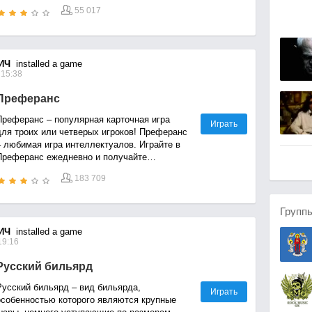
55 017
ИЧ
installed a game
 15:38
Преферанс
Преферанс – популярная карточная игра
Играть
для троих или четверых игроков! Преферанс
– любимая игра интеллектуалов. Играйте в
Преферанс ежедневно и получайте
бесплатные бонусы!
183 709
Групп
ИЧ
installed a game
19:16
Русский бильярд
Русский бильярд – вид бильярда,
Играть
особенностью которого являются крупные