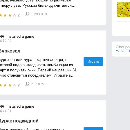
шары, немного уступающие по размерам
створу лузы. Русский бильярд считается
наиболее сложным бильярдом.
1 203 919
ИЧ
installed a game
t 16:49
Other p
Буркозел
УЛАСЕВ
уркозел или Бура – карточная игра, в
Играть
которой надо выкладывать комбинации из
карт и получать очки. Первый набравший 31
очко становится победителем. Играйте в
Буркозел с друзьями!
212 875
ИЧ
installed a game
t 23:48
Дурак подкидной
Дурак подкидной – самая популярная