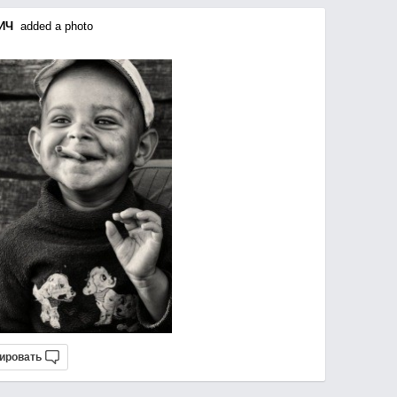
ИЧ
added a photo
ировать