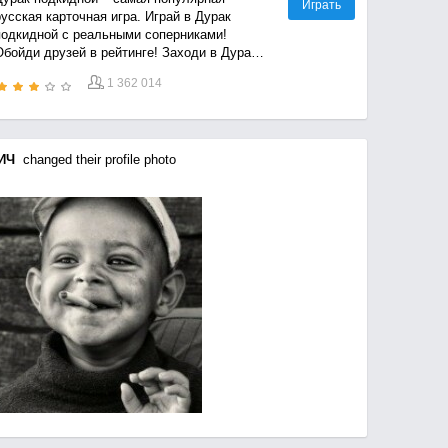
Играть
усская карточная игра. Играй в Дурак
подкидной с реальными соперниками!
Обойди друзей в рейтинге! Заходи в Дурак
ежедневно и получай бонусы!
1 362 014
ИЧ
changed their profile photo