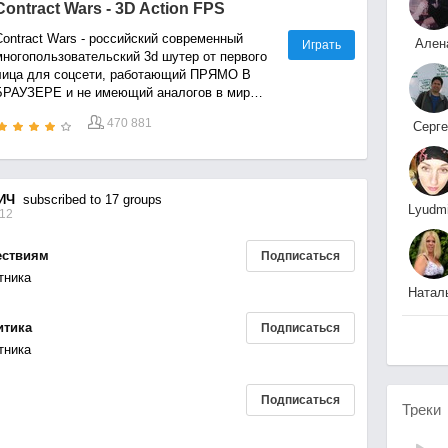
Contract Wars - 3D Action FPS
Contract Wars - российский современный
Ален
Играть
многопользовательский 3d шутер от первого
Голубе
лица для соцсети, работающий ПРЯМО В
БРАУЗЕРЕ и не имеющий аналогов в мире.
Добро пожаловать во вселенную Contract
470 881
Серге
Wars - мир войн недалекого будущего
Корабл
между частными военными компаниями.
ИЧ
subscribed to 17 groups
Lyudmi
:12
St
ествиям
Подписаться
тника
Натал
Правдицкая
итика
Подписаться
тника
Подписаться
Треки