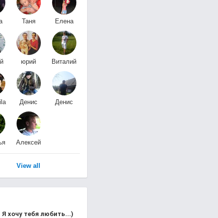
а
Таня
Елена
нко
Николаенко
Васильевна
й
юрий
Виталий
ёв
петрик
Завадский
la
Денис
Денис
Фролов
Савкин
ья
Алексей
Разумович
View all
Я хочу тебя любить...)