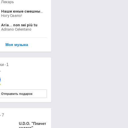
Лекарь
Наши юные смешные голоса
Ногу Свело!
Aria... non sei più tu
Adriano Celentano
Моя музыка
ки
1
Отправить подарок
о
7
U.D.O. "Плачет
солдат"