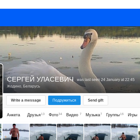
СЕРГЕЙ УЛАСЕВИЧ
was last seen 24 January at 22:45
Жодино, Беларусь
Write a message
Подружиться
Send gift
13
34
7
7
16
Анкета
Друзья
Фото
Видео
Музыка
Группы
Игры