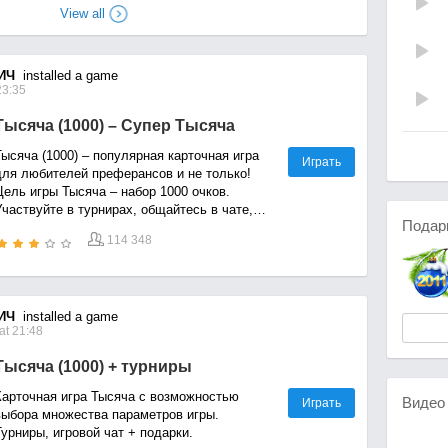
View all
ИЧ
installed a game
23:35
Тысяча (1000) – Супер Тысяча
ысяча (1000) – популярная карточная игра
Играть
для любителей преферансов и не только!
Цель игры Тысяча – набор 1000 очков.
частвуйте в турнирах, общайтесь в чате,
Подар
получайте подарки!
114 348
ИЧ
installed a game
at 21:48
Тысяча (1000) + турниры
Карточная игра Тысяча с возможностью
Виде
Играть
выбора множества параметров игры.
урниры, игровой чат + подарки.