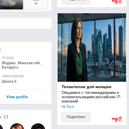
all
а
откуда
Жодино, Минская обл.,
Беларусь
образование
Школа 6
Технологии для женщин
Общаемся с топ-менеджерами и 
View profile
основательницами российских IT-
компаний
Hi-Tech
я
13
Подробнее