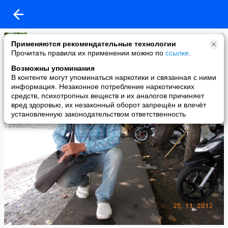
vitamini.by
Применяются рекомендательные технологии
added a photo
Прочитать правила их применении можно по
ссылке
.
26 Nov в 06:05
Возможны упоминания
В контенте могут упоминаться наркотики и связанная с ними
информация. Незаконное потребление наркотических
средств, психотропных веществ и их аналогов причиняет
вред здоровью, их незаконный оборот запрещён и влечёт
установленную законодательством ответственность