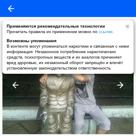
Сергей Свинин
Применяются рекомендательные технологии
added a photo
Прочитать правила их применении можно по
ссылке
.
06 Sep в 09:26
Возможны упоминания
В контенте могут упоминаться наркотики и связанная с ними
информация. Незаконное потребление наркотических
средств, психотропных веществ и их аналогов причиняет
вред здоровью, их незаконный оборот запрещён и влечёт
установленную законодательством ответственность