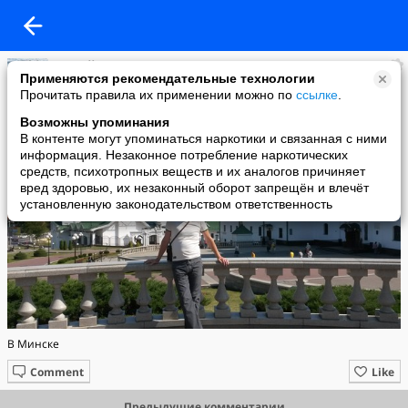
Сергей Исаков
Применяются рекомендательные технологии
added a photo
Прочитать правила их применении можно по
ссылке
.
30 Jul в 15:50
Возможны упоминания
В контенте могут упоминаться наркотики и связанная с ними
информация. Незаконное потребление наркотических
средств, психотропных веществ и их аналогов причиняет
вред здоровью, их незаконный оборот запрещён и влечёт
установленную законодательством ответственность
В Минске
Comment
Like
Предыдущие комментарии