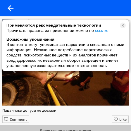
Сергей Сарапин
Применяются рекомендательные технологии
added a photo
Прочитать правила их применении можно по
ссылке
.
19 Jun в 03:04
Возможны упоминания
В контенте могут упоминаться наркотики и связанная с ними
информация. Незаконное потребление наркотических
средств, психотропных веществ и их аналогов причиняет
вред здоровью, их незаконный оборот запрещён и влечёт
установленную законодательством ответственность
Пацанчики до тусы не доехали
Comment
Like
Предыдущие комментарии