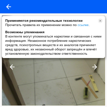
Сергей Сарапин
Применяются рекомендательные технологии
added a photo
Прочитать правила их применении можно по
ссылке
.
19 Jan в 17:13
Возможны упоминания
В контенте могут упоминаться наркотики и связанная с ними
информация. Незаконное потребление наркотических
средств, психотропных веществ и их аналогов причиняет
вред здоровью, их незаконный оборот запрещён и влечёт
установленную законодательством ответственность