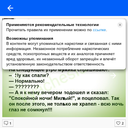
Сергей Гаврилин
Применяются рекомендательные технологии
added a photo
Прочитать правила их применении можно по
ссылке
.
26 Dec в 11:10
Возможны упоминания
В контенте могут упоминаться наркотики и связанная с ними
информация. Незаконное потребление наркотических
средств, психотропных веществ и их аналогов причиняет
вред здоровью, их незаконный оборот запрещён и влечёт
установленную законодательством ответственность