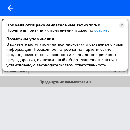
Сергей Гаврилин
Применяются рекомендательные технологии
added a photo
Прочитать правила их применении можно по
ссылке
.
26 Dec в 11:13
Возможны упоминания
В контенте могут упоминаться наркотики и связанная с ними
информация. Незаконное потребление наркотических
средств, психотропных веществ и их аналогов причиняет
вред здоровью, их незаконный оборот запрещён и влечёт
установленную законодательством ответственность
Comment
Like
Предыдущие комментарии