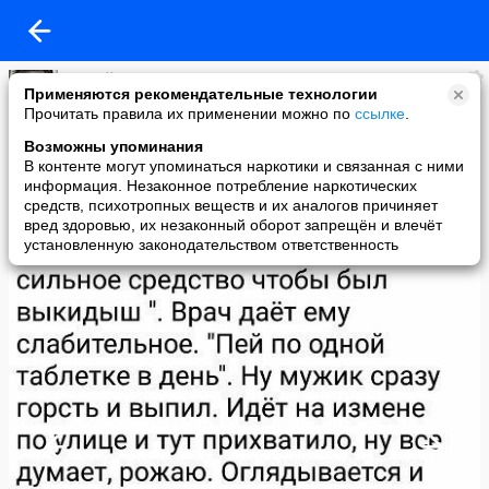
Сергей Гаврилин
Применяются рекомендательные технологии
added a photo
Прочитать правила их применении можно по
ссылке
.
26 Dec в 11:16
Возможны упоминания
В контенте могут упоминаться наркотики и связанная с ними
информация. Незаконное потребление наркотических
средств, психотропных веществ и их аналогов причиняет
вред здоровью, их незаконный оборот запрещён и влечёт
установленную законодательством ответственность