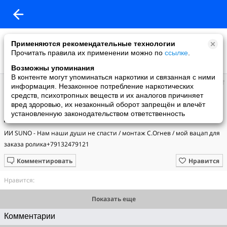
Применяются рекомендательные технологии
Прочитать правила их применении можно по
ссылке
.
Возможны упоминания
В контенте могут упоминаться наркотики и связанная с ними
Сергей
информация. Незаконное потребление наркотических
добавил видео
средств, психотропных веществ и их аналогов причиняет
19.12.2024
вред здоровью, их незаконный оборот запрещён и влечёт
ИИ SUNO - Нам наши души не спасти /монтаж С.Огнев /мой вацап
установленную законодательством ответственность
для заказа ролика+79132479121
ИИ SUNO - Нам наши души не спасти / монтаж С.Огнев / мой вацап для 
заказа ролика+79132479121
Комментировать
Нравится
Нравится:
Показать еще
Комментарии