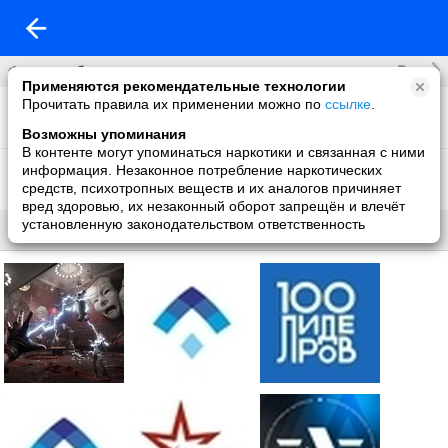
Все
Фотоальбомы
Применяются рекомендательные технологии
Прочитать правила их применении можно по
ссылке
.
Фото со мной
20 фото
Возможны упоминания
В контенте могут упоминаться наркотики и связанная с ними
Фон на обложку
информация. Незаконное потребление наркотических
1 фото
средств, психотропных веществ и их аналогов причиняет
вред здоровью, их незаконный оборот запрещён и влечёт
установленную законодательством ответственность
Все
Без названия