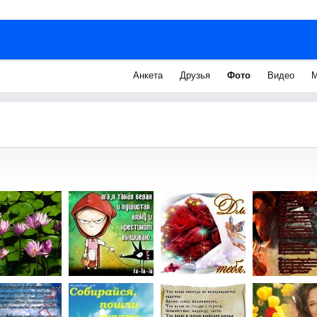
Анкета
Друзья
Фото
Видео
М