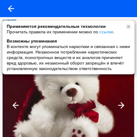
Лариса Чугунова
Применяются рекомендательные технологии
added a photo
Прочитать правила их применении можно по
ссылке
.
08 Sep в 18:57
Возможны упоминания
В контенте могут упоминаться наркотики и связанная с ними
информация. Незаконное потребление наркотических
средств, психотропных веществ и их аналогов причиняет
вред здоровью, их незаконный оборот запрещён и влечёт
установленную законодательством ответственность