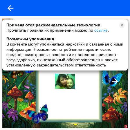
Uliana Uliana
Применяются рекомендательные технологии
added a photo
Прочитать правила их применении можно по
ссылке
.
21 Apr в 10:19
Возможны упоминания
В контенте могут упоминаться наркотики и связанная с ними
информация. Незаконное потребление наркотических
средств, психотропных веществ и их аналогов причиняет
вред здоровью, их незаконный оборот запрещён и влечёт
установленную законодательством ответственность