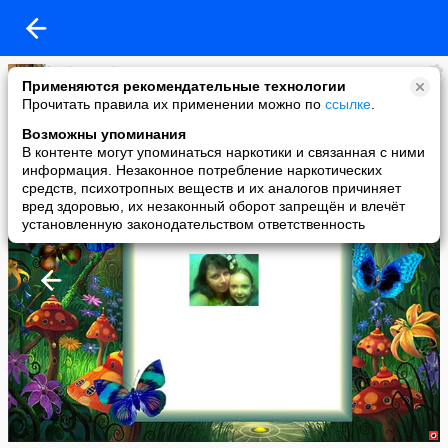
Uliana Uliana
Применяются рекомендательные технологии
added a photo
Прочитать правила их применении можно по
ссылке
.
21 Apr в 10:20
Возможны упоминания
В контенте могут упоминаться наркотики и связанная с ними
информация. Незаконное потребление наркотических
средств, психотропных веществ и их аналогов причиняет
вред здоровью, их незаконный оборот запрещён и влечёт
установленную законодательством ответственность