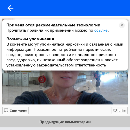
silvia akhmetova
Применяются рекомендательные технологии
added a photo
Прочитать правила их применении можно по
ссылке
.
16 Oct в 06:24
Возможны упоминания
В контенте могут упоминаться наркотики и связанная с ними
информация. Незаконное потребление наркотических
средств, психотропных веществ и их аналогов причиняет
вред здоровью, их незаконный оборот запрещён и влечёт
установленную законодательством ответственность
Comment
Like
Предыдущие комментарии