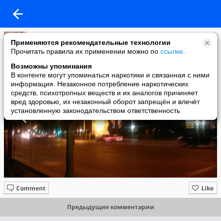
silvia akhmetova
Применяются рекомендательные технологии
added a photo
Прочитать правила их применении можно по
ссылке
.
16 Oct в 06:22
Возможны упоминания
В контенте могут упоминаться наркотики и связанная с ними
информация. Незаконное потребление наркотических
средств, психотропных веществ и их аналогов причиняет
вред здоровью, их незаконный оборот запрещён и влечёт
установленную законодательством ответственность
Comment
Like
Предыдущие комментарии