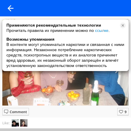
Весы.
Применяются рекомендательные технологии
added a photo
Прочитать правила их применении можно по
ссылке
.
05 Apr в 10:50
Возможны упоминания
В контенте могут упоминаться наркотики и связанная с ними
информация. Незаконное потребление наркотических
средств, психотропных веществ и их аналогов причиняет
вред здоровью, их незаконный оборот запрещён и влечёт
установленную законодательством ответственность
Comment
Like: