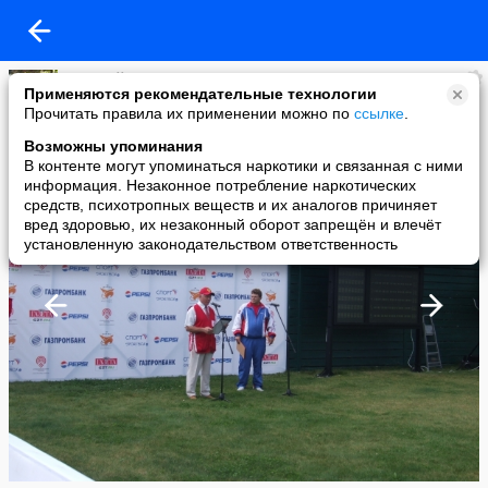
николай шаров
Применяются рекомендательные технологии
added a photo
Прочитать правила их применении можно по
ссылке
.
03 Sep в 00:25
Возможны упоминания
В контенте могут упоминаться наркотики и связанная с ними
информация. Незаконное потребление наркотических
средств, психотропных веществ и их аналогов причиняет
вред здоровью, их незаконный оборот запрещён и влечёт
установленную законодательством ответственность