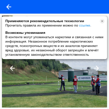
николай шаров
Применяются рекомендательные технологии
added a photo
Прочитать правила их применении можно по
ссылке
.
03 Sep в 19:57
Возможны упоминания
В контенте могут упоминаться наркотики и связанная с ними
информация. Незаконное потребление наркотических
средств, психотропных веществ и их аналогов причиняет
вред здоровью, их незаконный оборот запрещён и влечёт
установленную законодательством ответственность