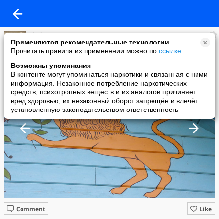
Shel
Применяются рекомендательные технологии
added a photo
Прочитать правила их применении можно по
ссылке
.
07 Nov в 12:20
Возможны упоминания
В контенте могут упоминаться наркотики и связанная с ними
информация. Незаконное потребление наркотических
средств, психотропных веществ и их аналогов причиняет
вред здоровью, их незаконный оборот запрещён и влечёт
установленную законодательством ответственность
Comment
Like