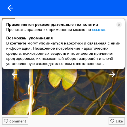
Shel
Применяются рекомендательные технологии
added a photo
Прочитать правила их применении можно по
ссылке
.
07 Nov в 12:20
Возможны упоминания
В контенте могут упоминаться наркотики и связанная с ними
информация. Незаконное потребление наркотических
средств, психотропных веществ и их аналогов причиняет
вред здоровью, их незаконный оборот запрещён и влечёт
установленную законодательством ответственность
Comment
Like