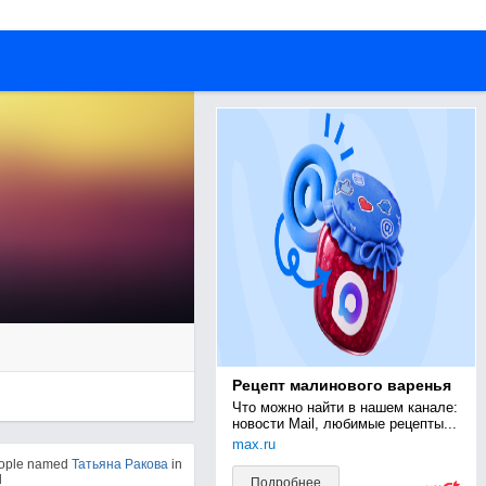
Рецепт малинового варенья
Что можно найти в нашем канале: 
новости Mail, любимые рецепты...
max.ru
eople named
Татьяна Ракова
in
d
Подробнее