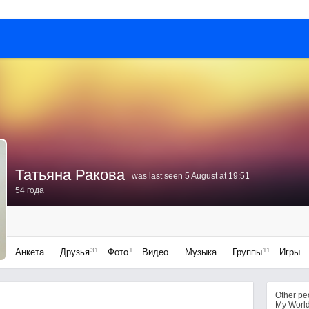
Татьяна Ракова
was last seen 5 August at 19:51
54 года
31
1
11
Анкета
Друзья
Фото
Видео
Музыка
Группы
Игры
Other p
My Worl