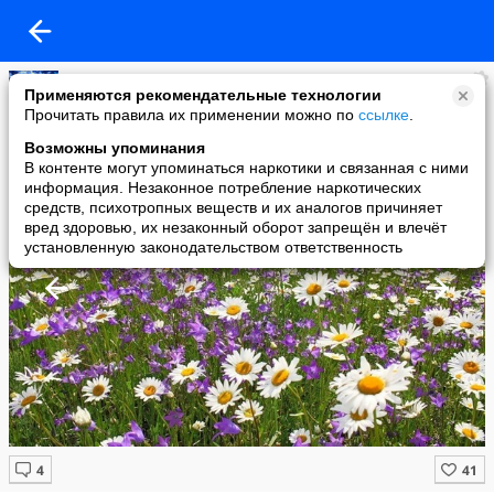
Надин
Применяются рекомендательные технологии
added a photo
Прочитать правила их применении можно по
ссылке
.
23 Mar в 13:22
Возможны упоминания
В контенте могут упоминаться наркотики и связанная с ними
информация. Незаконное потребление наркотических
средств, психотропных веществ и их аналогов причиняет
вред здоровью, их незаконный оборот запрещён и влечёт
установленную законодательством ответственность