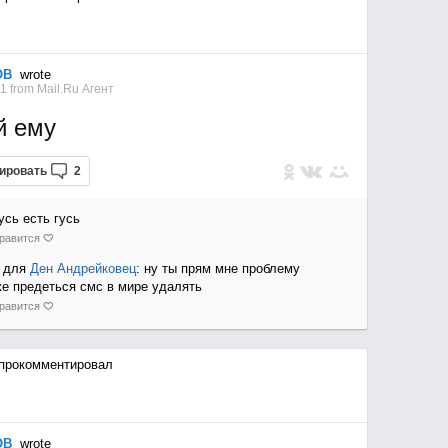
ОВ
wrote
31
from
Mail.Ru Агент
й ему
ировать
2
усь есть гусь
равится
для
Ден Андрейковец
: ну ты прям мне проблему
же предеться смс в мире удалять
равится
прокомментировал
ОВ
wrote