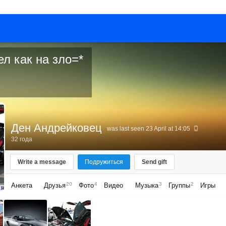
л как на зло=*
Ден Андрейковец
was last seen 23 April at 14:05
32 года
Write a message
Подружиться
Send gift
20
4
3
2
Анкета
Друзья
Фото
Видео
Музыка
Группы
Игры