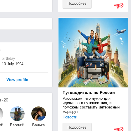
Подробнее
а
birthday
10 July 1994
View profile
Путеводитель по России
Расскажем, что нужно для 
я
20
идеального путешествия, и 
поможем составить интересный 
маршрут
Новости
ей
Евгений
Ванька
Подробнее
ов
Тепляков
*****Федоров