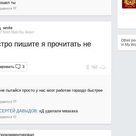
ошел ты
равится
ц
wrote
07
from
Mail.Ru Агент
Other p
стро пишите я прочитать не
in My Wo
ировать
3
 не пытайся просто у нас мозг работае гораздо быстрее
равится
СЕРГЕЙ ДАВЫДОВ
: хД уделали мвахаха
равится
прокомментировал