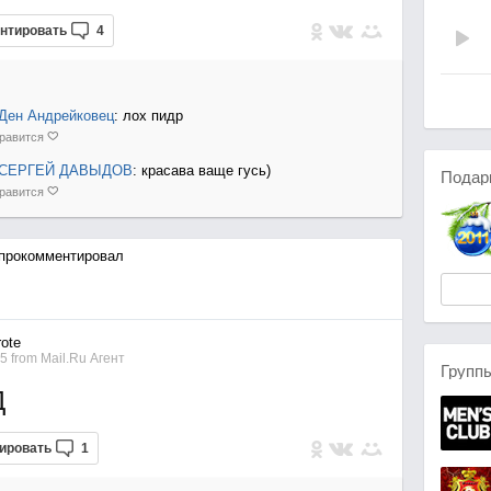
нтировать
4
Ден Андрейковец
: лох пидр
равится
СЕРГЕЙ ДАВЫДОВ
: красава ваще гусь)
Подар
равится
прокомментировал
ote
05
from
Mail.Ru Агент
Групп
Д
ировать
1