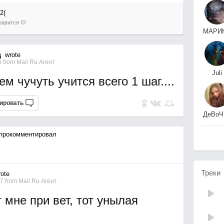
2(
равится
МАРИ
МАРТЬЯНОВА
ц
wrote
6
from
Mail.Ru Агент
Juli
м чучуть учится всего 1 шаг....
.
ировать
ДеВоЧ
ЛеГеН
прокомментировал
Треки
ote
17
from
Mail.Ru Агент
 мне при вет, тот унылая