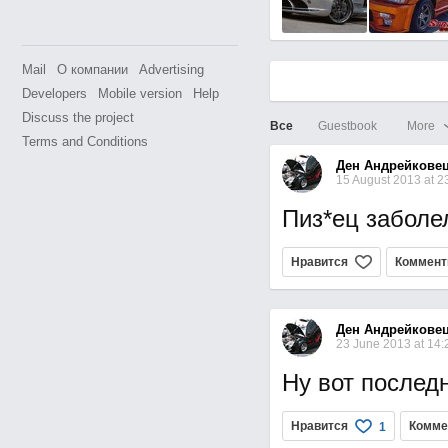
Mail
О компании
Advertising
Developers
Mobile version
Help
Discuss the project
Все
Guestbook
More
Terms and Conditions
Ден Андрейкове
15 August 2013 at 2
Пиз*ец заболел
Нравится
Коммент
Ден Андрейкове
23 June 2013 at 14
Ну вот последн
Нравится
Комме
1