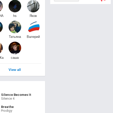
НА
hs
Яков
hs
Соколов
Татьяна
Валерий
Ипатова
Дубровин
Ка
саша
Да
жигалов
View all
Silence Becomes It
Silence 4
Breathe
Prodigy