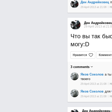
Ден Андрейковец
п
29 April 2013 at 21:08
Н
Ден Андрейкове
29 April 2013 at 21:
Что вы так бы
могу:D
Нравится
Коммент
3
comments
Яков Соколов
а ты
твоего
29 April 2013 at 21:08
Н
Яков Соколов
для
29 April 2013 at 21:08
Н
Ден Андрейковец