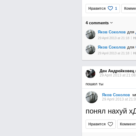
Нравится
Комме
1
4
comments
Яков Соколов
для
29 April 2013 at 21:18
Н
Яков Соколов
для
29 April 2013 at 21:18
Н
Ден Андрейковец
29 April 2013 at 21:08
пошел ты
Яков Соколов
wr
29 April 2013 at 21:
понял нахуй х
Нравится
Коммент