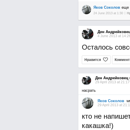
Яков Соколов
еще 
24 June 2013 at 1:30
Н
Ден Андрейкове
4 June 2013 at 14:2
Осталось совсе
Нравится
Коммент
Ден Андрейковец
29 April 2013 at 21:17
насрать
Яков Соколов
wr
29 April 2013 at 21:
кто не напишет
какашка!)