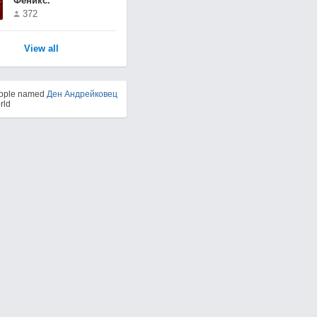
Феникс.
372
View all
eople named
Ден Андрейковец
rld