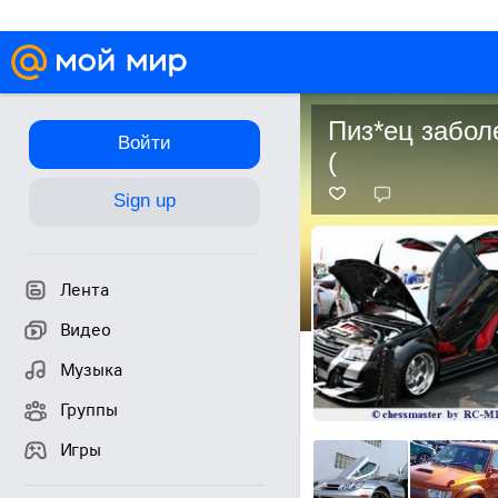
Пиз*ец заболе
Войти
(
Sign up
Лента
Видео
Музыка
Группы
Игры