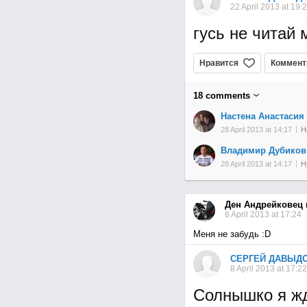
22 April 2013 at 19:
гусь не читай 
Нравится
Коммент
18
comments
Настена Анастасия
28 April 2013 at 14:17
Н
Владимир Дубиков
28 April 2013 at 14:17
Н
Ден Андрейковец
8 April 2013 at 17:24
Меня не забудь :D
СЕРГЕЙ ДАВЫД
8 April 2013 at 17:2
Солнышко я жд