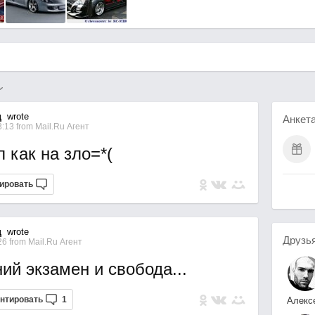
ц
wrote
Анкет
3:13
from
Mail.Ru Агент
 как на зло=*(
ировать
ц
wrote
Друзь
:26
from
Mail.Ru Агент
ий экзамен и свобода...
нтировать
1
Алекс
Бутор