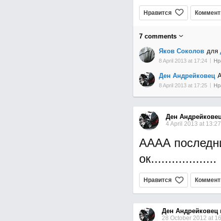
Нравится
Коммент
7
comments
Яков Соколов
для
8 April 2013 at 17:24
Нр
Ден Андрейковец
А
8 April 2013 at 17:25
Нр
Ден Андрейкове
4 April 2013 at 13:2
АААА последни
ок...................
Нравится
Коммент
Ден Андрейковец
28 October 2012 at 1