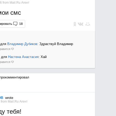
26
from
Mail.Ru Агент
мои смс
ировать
18
для
Владимир Дубиков
: Здраствуй Владимир
равится
для
Настена Анастасия
: Хай
равится
прокомментировал
ОВ
wrote
2
from
Mail.Ru Агент
у тебя!