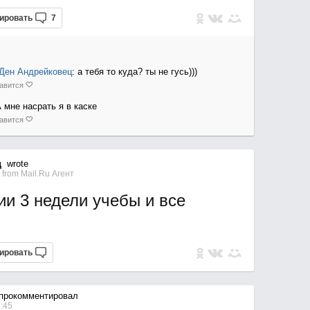
ировать
7
Ден Андрейковец
: а тебя то куда? ты не гусь)))
авится
 мне насрать я в каске
авится
ц
wrote
7
from
Mail.Ru Агент
и 3 недели учебы и все
ировать
прокомментировал
6:45