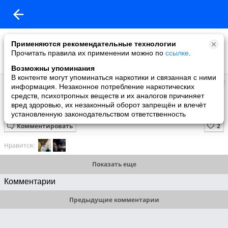
Применяются рекомендательные технологии
Прочитать правила их применении можно по
ссылке
.
Возможны упоминания
В контенте могут упоминаться наркотики и связанная с ними
Игорь
информация. Незаконное потребление наркотических
добавил видео
средств, психотропных веществ и их аналогов причиняет
04.12.2013
вред здоровью, их незаконный оборот запрещён и влечёт
3 Бой Амбер
установленную законодательством ответственность
Комментировать
Нравится:
Показать еще
Комментарии
Предыдущие комментарии