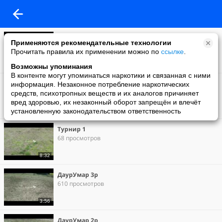
Турнир 2
Применяются рекомендательные технологии
59 просмотров
Прочитать правила их применении можно по
ссылке
.
1:35
Возможны упоминания
В контенте могут упоминаться наркотики и связанная с ними
Панчер
информация. Незаконное потребление наркотических
91 просмотр
средств, психотропных веществ и их аналогов причиняет
вред здоровью, их незаконный оборот запрещён и влечёт
установленную законодательством ответственность
2:15
Турнир 1
68 просмотров
8:32
ДаурУмар 3р
610 просмотров
3:56
ДаурУмар 2р