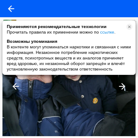
Александр Шубин
Применяются рекомендательные технологии
added a photo
Прочитать правила их применении можно по
ссылке
.
24 May в 00:53
Возможны упоминания
В контенте могут упоминаться наркотики и связанная с ними
информация. Незаконное потребление наркотических
средств, психотропных веществ и их аналогов причиняет
вред здоровью, их незаконный оборот запрещён и влечёт
установленную законодательством ответственность