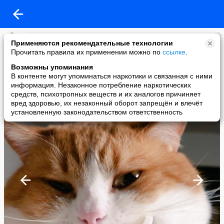
Andrey Egorov
Применяются рекомендательные технологии
added a photo
Прочитать правила их применении можно по
ссылке
.
04 Dec в 11:16
Возможны упоминания
В контенте могут упоминаться наркотики и связанная с ними
информация. Незаконное потребление наркотических
средств, психотропных веществ и их аналогов причиняет
вред здоровью, их незаконный оборот запрещён и влечёт
установленную законодательством ответственность