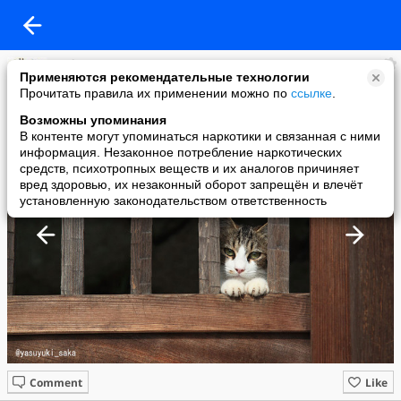
Andrey Egorov
Применяются рекомендательные технологии
added a photo
Прочитать правила их применении можно по
ссылке
.
04 Dec в 11:16
Возможны упоминания
В контенте могут упоминаться наркотики и связанная с ними
информация. Незаконное потребление наркотических
средств, психотропных веществ и их аналогов причиняет
вред здоровью, их незаконный оборот запрещён и влечёт
установленную законодательством ответственность
Comment
Like