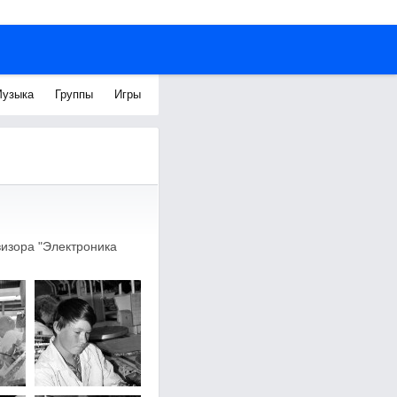
узыка
Группы
Игры
визора "Электроника