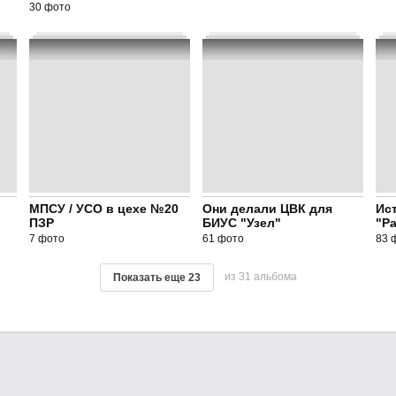
30 фото
МПСУ / УСО в цехе №20
Они делали ЦВК для
Ис
ПЗР
БИУС "Узел"
"Р
7 фото
61 фото
83 
из 31 альбома
Показать еще
23