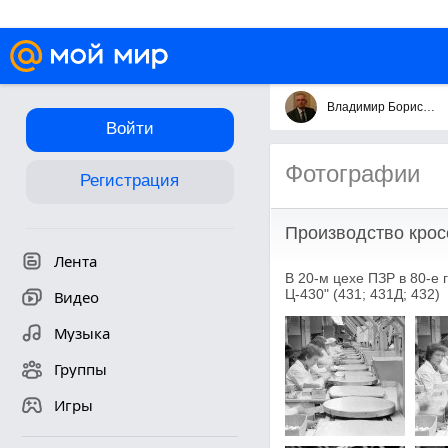
Владимир Борисович Савинов
Войти
Фотографии
Регистрация
Производство крос
Лента
В 20-м цехе ПЗР в 80-е
Ц-430" (431; 431Д; 432)
Видео
Музыка
Группы
Игры