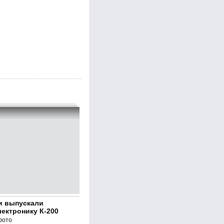
и выпускали
ектронику К-200
фото