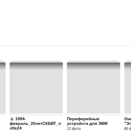
1994-
Периферийные
Он
февраль_20летСКБВТ_п
устройста для ЭВМ
"Эл
л№24
12 фото
80 