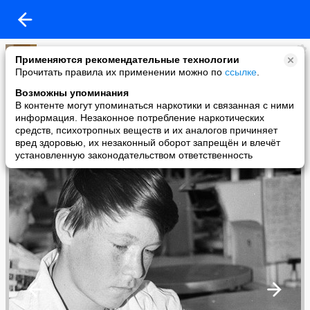
Владимир Борисович Савинов
Применяются рекомендательные технологии
added a photo
Прочитать правила их применении можно по
ссылке
.
17 Feb в 15:59
Возможны упоминания
В контенте могут упоминаться наркотики и связанная с ними
информация. Незаконное потребление наркотических
средств, психотропных веществ и их аналогов причиняет
вред здоровью, их незаконный оборот запрещён и влечёт
установленную законодательством ответственность