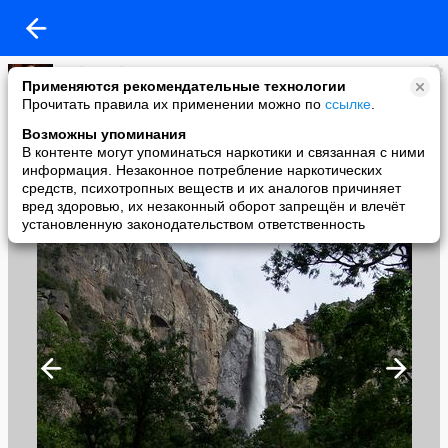
Andrey Sokurov
Применяются рекомендательные технологии
added a photo
Прочитать правила их применении можно по
ссылке
.
22 Jun в 07:53
Возможны упоминания
В контенте могут упоминаться наркотики и связанная с ними
информация. Незаконное потребление наркотических
средств, психотропных веществ и их аналогов причиняет
вред здоровью, их незаконный оборот запрещён и влечёт
установленную законодательством ответственность