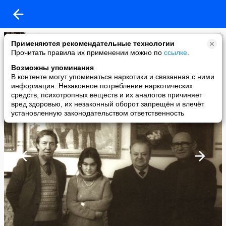
Gulnara
Применяются рекомендательные технологии
added a photo
Прочитать правила их применении можно по
ссылке
.
11 Aug в 17:03
Возможны упоминания
В контенте могут упоминаться наркотики и связанная с ними
информация. Незаконное потребление наркотических
средств, психотропных веществ и их аналогов причиняет
вред здоровью, их незаконный оборот запрещён и влечёт
установленную законодательством ответственность