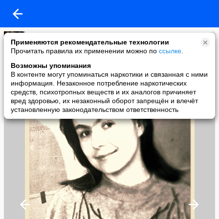
Gulnara
Применяются рекомендательные технологии
added a photo
Прочитать правила их применении можно по
ссылке
.
15 Mar в 16:18
Возможны упоминания
В контенте могут упоминаться наркотики и связанная с ними
информация. Незаконное потребление наркотических
средств, психотропных веществ и их аналогов причиняет
вред здоровью, их незаконный оборот запрещён и влечёт
установленную законодательством ответственность