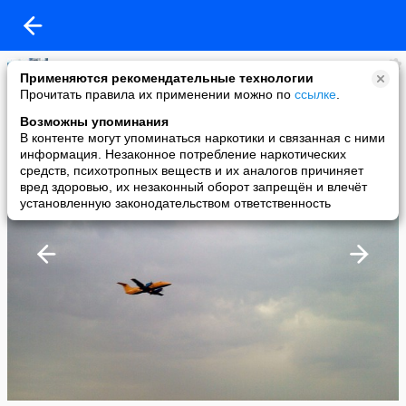
Вячеслав Юшин
Применяются рекомендательные технологии
added a photo
Прочитать правила их применении можно по
ссылке
.
09 Nov в 16:16
Возможны упоминания
В контенте могут упоминаться наркотики и связанная с ними
информация. Незаконное потребление наркотических
средств, психотропных веществ и их аналогов причиняет
вред здоровью, их незаконный оборот запрещён и влечёт
установленную законодательством ответственность