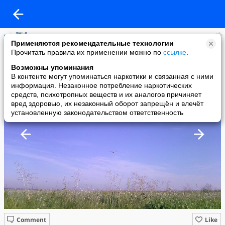
Вячеслав Юшин
Применяются рекомендательные технологии
added a photo
Прочитать правила их применении можно по
ссылке
.
09 Nov в 16:16
Возможны упоминания
В контенте могут упоминаться наркотики и связанная с ними
информация. Незаконное потребление наркотических
средств, психотропных веществ и их аналогов причиняет
вред здоровью, их незаконный оборот запрещён и влечёт
установленную законодательством ответственность
Comment
Like